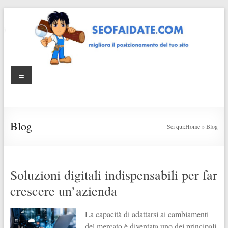
Salta
al
contenuto
Menu
Seofaidate
guide per
migliorare il
posizionamento
Blog
Sei qui:
Home
»
Blog
del tuo sito
Soluzioni digitali indispensabili per far
crescere un’azienda
La capacità di adattarsi ai cambiamenti
del mercato è diventata uno dei principali