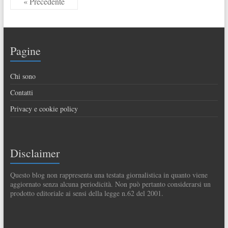
« Precedente
Pagine
Chi sono
Contatti
Privacy e cookie policy
Disclaimer
Questo blog non rappresenta una testata giornalistica in quanto viene
aggiornato senza alcuna periodicità. Non può pertanto considerarsi un
prodotto editoriale ai sensi della legge n.62 del 2001.